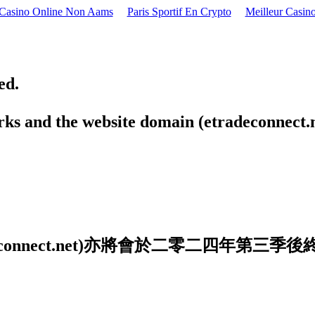
Casino Online Non Aams
Paris Sportif En Crypto
Meilleur Casin
ed.
rks and the website domain (etradeconnect.n
onnect.net)亦將會於二零二四年第三季