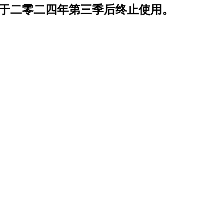
亦将会于二零二四年第三季后终止使用。